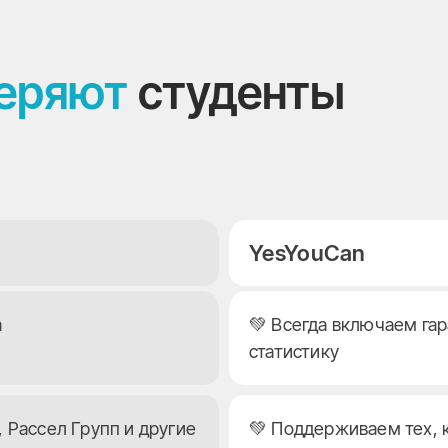
веряют
студенты
YesYouCan
а
💚 Всегда включаем га
статистику
, Рассел Групп и другие
💚 Поддерживаем тех, 