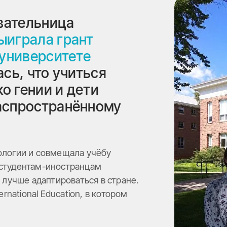
овательница
выиграла грант
 университете
сь, что учиться
ко гении и дети
аспространённому
хологии и совмещала учёбу
 студентам-иностранцам
лучше адаптироваться в стране.
ernational Education, в котором