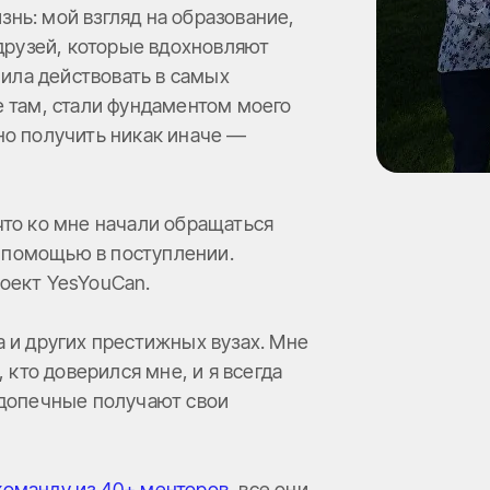
нь: мой взгляд на образование,
 друзей, которые вдохновляют
чила действовать в самых
е там, стали фундаментом моего
но получить никак иначе —
что ко мне начали обращаться
за помощью в поступлении.
оект YesYouCan.
 и других престижных вузах. Мне
 кто доверился мне, и я всегда
одопечные получают свои
команду из 40+ менторов
, все они