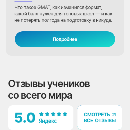
подборку вузов
Что такое GMAT, как изменился формат,
В нашем телеграм-канале
какой балл нужен для топовых школ — и как
мы подготовили для вас подборку
не потерять полгода на подготовку в никуда.
вузов со стоимостью обучения
до 2000 евро в год
Получить подборку
Подробнее